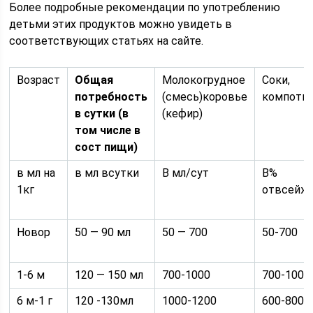
Более подробные рекомендации по употреблению
детьми этих продуктов можно увидеть в
соответствующих статьях на сайте.
Возраст
Общая
Молокогрудное
Соки,
потребность
(смесь)коровье
компоты
в сутки (в
(кефир)
том числе в
сост пищи)
в мл на
в мл всутки
В мл/сут
В%
1кг
отвсейж
Новор
50 — 90 мл
50 — 700
50-700
1-6 м
120 — 150 мл
700-1000
700-1000
6 м-1 г
120 -130мл
1000-1200
600-800