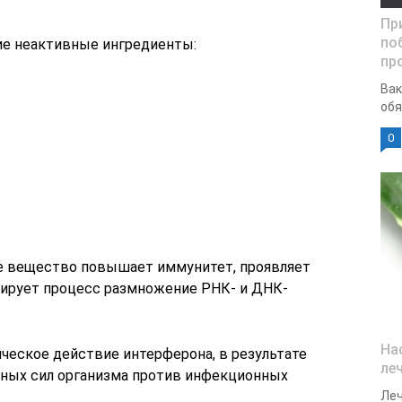
Пр
по
е неактивные ингредиенты:
пр
Вак
обя
0
ие вещество повышает иммунитет, проявляет
кирует процесс размножение РНК- и ДНК-
На
ческое действие интерферона, в результате
ле
ных сил организма против инфекционных
Леч