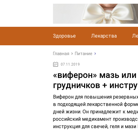
Здоровье
Лекарства
Ле
Главная
Питание
07.11.2019
«виферон» мазь или 
грудничков + инстр
Виферон для повышения резервных 
в подходящей лекарственной форме
дней жизни. Он принадлежит к ме
российский медикамент производс
инструкция для свечей, геля и мази