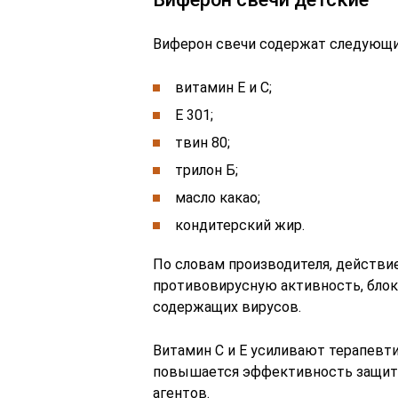
Виферон свечи содержат следующи
витамин Е и С;
Е 301;
твин 80;
трилон Б;
масло какао;
кондитерский жир.
По словам производителя, действ
противовирусную активность, бло
содержащих вирусов.
Витамин С и Е усиливают терапевти
повышается эффективность защит
агентов.