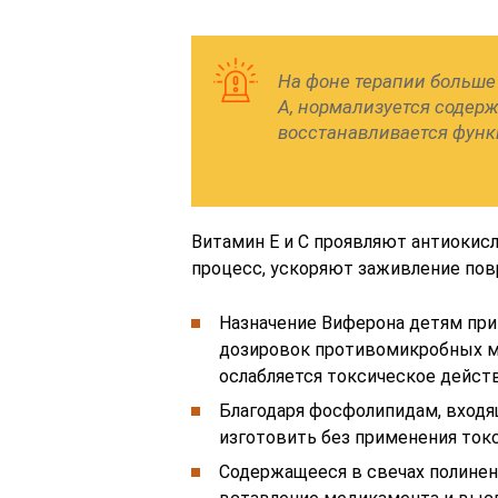
На фоне терапии больше
А, нормализуется содер
восстанавливается функ
Витамин Е и С проявляют антиокис
процесс, ускоряют заживление по
Назначение Виферона детям при
дозировок противомикробных ме
ослабляется токсическое дейст
Благодаря фосфолипидам, входя
изготовить без применения ток
Содержащееся в свечах полине