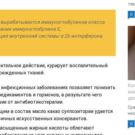
так
0
 вырабатывается иммуноглобулинов класса
жание иммуноглобулина Е,
ция внутренний системы α-2b интерферона.
лительное действие, курирует воспалительный
врежденных тканей.
Ко
 инфекционных заболеваниях позволяет понизить
но
дикаментов и гормонов, в результате чего
де
вие от антибиотикотерапии.
Сра
щим в состав масло какао суппозитории удается
нео
сичных искусственных консервантов.
0
насыщенные жирные кислоты облегчают