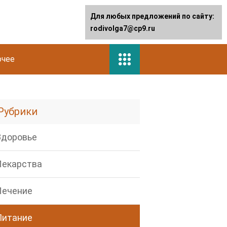
Для любых предложений по сайту:
rodivolga7@cp9.ru
очее
Рубрики
Здоровье
Лекарства
Лечение
Питание