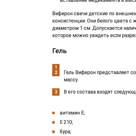
вставление медикамента и высв
Виферон свечи детские по внешнем
консистенции. Они белого цвета с
диаметром 1 см. Допускается налич
которое можно увидеть если разрез
Гель
Гель Виферон представляет с
массу.
В его состава входят следую
витамин Е;
Е 210;
бура;