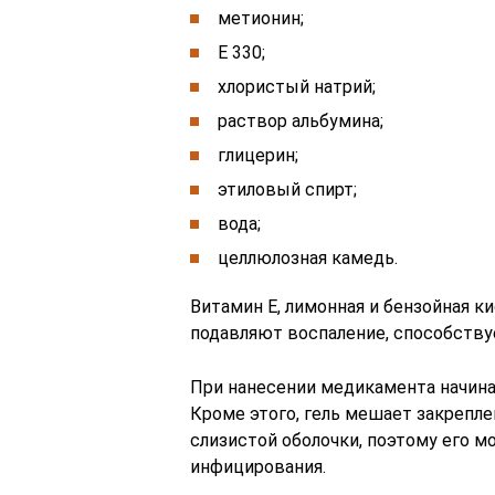
метионин;
Е 330;
хлористый натрий;
раствор альбумина;
глицерин;
этиловый спирт;
вода;
целлюлозная камедь.
Витамин Е, лимонная и бензойная к
подавляют воспаление, способств
При нанесении медикамента начина
Кроме этого, гель мешает закреп
слизистой оболочки, поэтому его 
инфицирования.