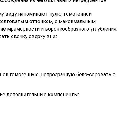
обождения из него активных ингредиентов.
у виду напоминают пулю, гомогенной
 желтоватым оттенком, с максимальным
ие мраморности и воронкообразного углубления,
ать свечку сверху вниз.
обой гомогенную, непрозрачную бело-сероватую
щие дополнительные компоненты: