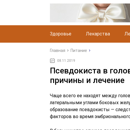
Здоровье
Лекарства
Ле
Главная
Питание
08.11.2019
Псевдокиста в голо
причины и лечение
Чаще всего ее находят между голов
латеральными углами боковых желуд
образование псевдокисты — следст
факторов во время эмбрионального