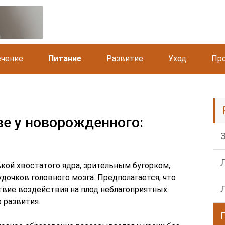
чение
Питание
Развитие
Уход
Пр
ве у новорожденного:
кой хвостатого ядра, зрительным бугорком,
очков головного мозга. Предполагается, что
вие воздействия на плод неблагоприятных
 развития.