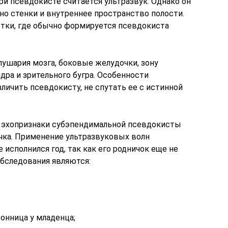
и псевдокисте считается ультразвук. Однако он
но стенки и внутреннее пространство полости.
тки, где обычно формируется псевдокиста
ушария мозга, боковые желудочки, зону
дра и зрительного бугра. Особенности
ичить псевдокисту, не спутать ее с истинной
т эхопризнаки субэпендимальной псевдокисты
очка. Применение ультразвуковых волн
исполнился год, так как его родничок еще не
обследования являются:
онница у младенца;