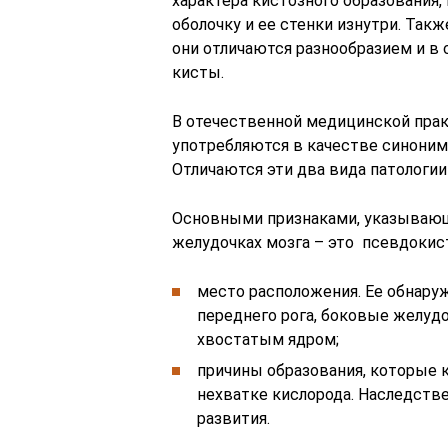
характера кистозного образования
оболочку и ее стенки изнутри. Такж
они отличаются разнообразием и в 
кисты.
В отечественной медицинской прак
употребляются в качестве синоним
Отличаются эти два вида патологи
Основными признаками, указывающи
желудочках мозга – это псевдокист
место расположения. Ее обнаруж
переднего рога, боковые желудо
хвостатым ядром;
причины образования, которые 
нехватке кислорода. Наследств
развития.