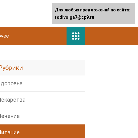
Для любых предложений по сайту:
rodivolga7@cp9.ru
очее
Рубрики
Здоровье
Лекарства
Лечение
Питание