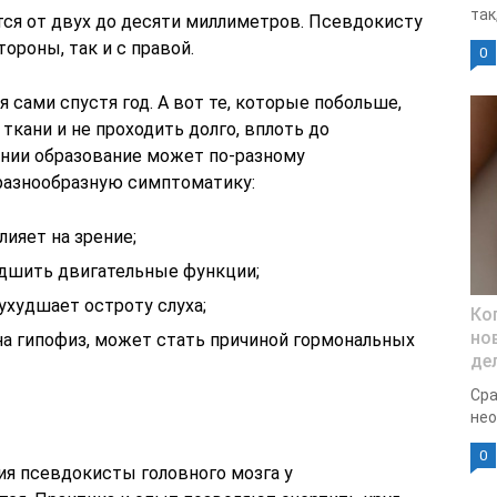
так
тся от двух до десяти миллиметров. Псевдокисту
тороны, так и с правой.
0
сами спустя год. А вот те, которые побольше,
кани и не проходить долго, вплоть до
нии образование может по-разному
разнообразную симптоматику:
ияет на зрение;
удшить двигательные функции;
ухудшает остроту слуха;
Ко
но
на гипофиз, может стать причиной гормональных
де
Сра
нео
0
я псевдокисты головного мозга у