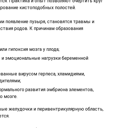
тся. Практика и опыт позволяют очертить круг
рование кистоподобных полостей.
 появление пузыря, становятся травмы и
ствия родов. К причинам образования
ли гипоксия мозга у плода;
 и эмоциональные нагрузки беременной
ванные вирусом герпеса, хламидиями,
дителями;
ормального развития эмбриона элементов,
о мозге.
овые желудочки и перивентрикулярную область,
ется.