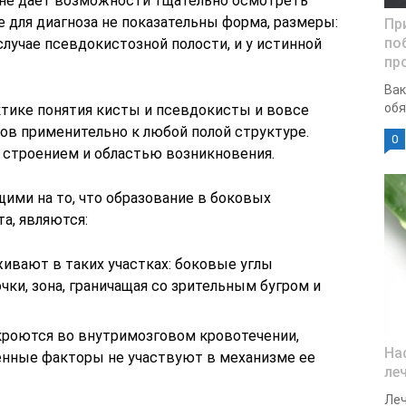
, не дает возможности тщательно осмотреть
е для диагноза не показательны форма, размеры:
Пр
по
случае псевдокистозной полости, и у истинной
пр
Вак
обя
тике понятия кисты и псевдокисты и вовсе
ов применительно к любой полой структуре.
0
и строением и областью возникновения.
ми на то, что образование в боковых
а, являются:
ивают в таких участках: боковые углы
чки, зона, граничащая со зрительным бугром и
кроются во внутримозговом кровотечении,
На
енные факторы не участвуют в механизме ее
ле
Леч